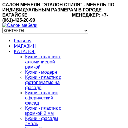
САЛОН МЕБЕЛИ "ЭТАЛОН СТИЛЯ" - МЕБЕЛЬ ПО
ИНДИВИДУАЛЬНЫМ РАЗМЕРАМ В ГОРОДЕ
БАТАЙСКЕ МЕНЕДЖЕР: +7-
(961)-425-20-90
Главная
МАГАЗИН
КАТАЛОГ
Кухни - пластик с
алюминиевой
рамкой
Кухни - модерн
Кухни - пластик c
фотопечатью на
фасаде
Кухни - пластик
сферический
фасад
Кухни - пластик c
кромкой 2 мм
Кухни - фасады
эмаль