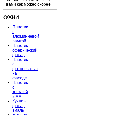
вами как можно скорее.
КУХНИ
Пластик
с
алюминиевой
рамкой
Пластик
сферический
фасад
Пластик
с
фотопечатью
на
фасаде
Пластик
с
кромкой
2 мм
Кухни -
фасад
эмаль
Модерн