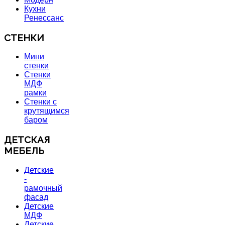
Кухни
Ренессанс
СТЕНКИ
Мини
стенки
Стенки
МДФ
рамки
Стенки с
крутящимся
баром
ДЕТСКАЯ
МЕБЕЛЬ
Детские
-
рамочный
фасад
Детские
МДФ
Детские