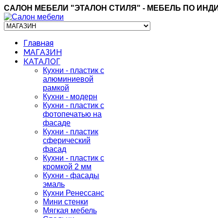
САЛОН МЕБЕЛИ "ЭТАЛОН СТИЛЯ" - МЕБЕЛЬ ПО
Главная
МАГАЗИН
КАТАЛОГ
Кухни - пластик с
алюминиевой
рамкой
Кухни - модерн
Кухни - пластик c
фотопечатью на
фасаде
Кухни - пластик
сферический
фасад
Кухни - пластик c
кромкой 2 мм
Кухни - фасады
эмаль
Кухни Ренессанс
Мини стенки
Мягкая мебель