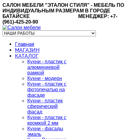
САЛОН МЕБЕЛИ "ЭТАЛОН СТИЛЯ" - МЕБЕЛЬ ПО
ИНДИВИДУАЛЬНЫМ РАЗМЕРАМ В ГОРОДЕ
БАТАЙСКЕ МЕНЕДЖЕР: +7-
(961)-425-20-90
Главная
МАГАЗИН
КАТАЛОГ
Кухни - пластик с
алюминиевой
рамкой
Кухни - модерн
Кухни - пластик c
фотопечатью на
фасаде
Кухни - пластик
сферический
фасад
Кухни - пластик c
кромкой 2 мм
Кухни - фасады
эмаль